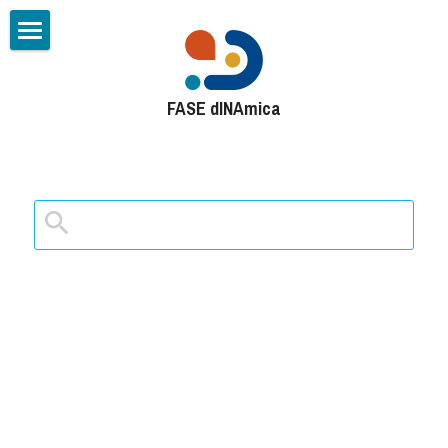
Principal
FASE dINAmica
Sobre F.A.S.E. dINAmica
Fases del proceso
Así funciona
¿Cómo ser parte?
Criterios de selección
Quiero ser parte
Buscar